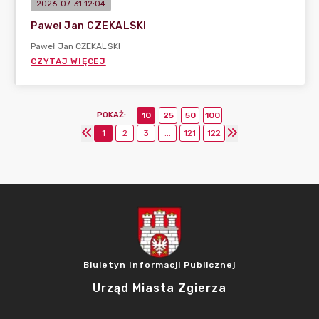
2026-07-31 12:04
Paweł Jan CZEKALSKI
Paweł Jan CZEKALSKI
CZYTAJ WIĘCEJ
POKAŻ
:
10
25
50
100
1
2
3
...
121
122
Biuletyn Informacji Publicznej
Urząd Miasta Zgierza