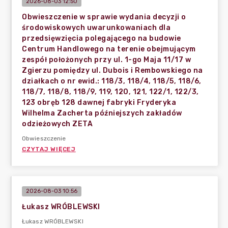
2026-08-03 12:50
Obwieszczenie w sprawie wydania decyzji o
środowiskowych uwarunkowaniach dla
przedsięwzięcia polegającego na budowie
Centrum Handlowego na terenie obejmującym
zespół położonych przy ul. 1-go Maja 11/17 w
Zgierzu pomiędzy ul. Dubois i Rembowskiego na
działkach o nr ewid.: 118/3, 118/4, 118/5, 118/6,
118/7, 118/8, 118/9, 119, 120, 121, 122/1, 122/3,
123 obręb 128 dawnej fabryki Fryderyka
Wilhelma Zacherta późniejszych zakładów
odzieżowych ZETA
Obwieszczenie
CZYTAJ WIĘCEJ
2026-08-03 10:56
Łukasz WRÓBLEWSKI
Łukasz WRÓBLEWSKI