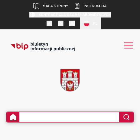
MAPA STRONY
INSTRUKCJA
KONTRAST DLA OSÓB SŁABOWIDZĄCYCH
PL
biuletyn
informacji publicznej