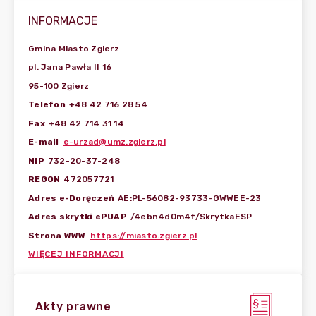
INFORMACJE
Gmina Miasto Zgierz
pl. Jana Pawła II 16
95-100 Zgierz
Telefon
+48 42 716 28 54
Fax
+48 42 714 31 14
E-mail
e-urzad@umz.zgierz.pl
NIP
732-20-37-248
REGON
472057721
Adres e-Doręczeń
AE:PL-56082-93733-GWWEE-23
Adres skrytki ePUAP
/4ebn4d0m4f/SkrytkaESP
Strona WWW
https://miasto.zgierz.pl
WIĘCEJ INFORMACJI
Akty prawne