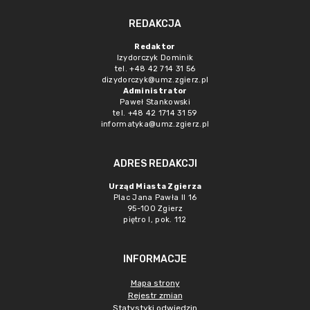
REDAKCJA
Redaktor
Izydorczyk Dominik
tel. +48 42 714 31 56
dizydorczyk@umz.zgierz.pl
Administrator
Paweł Stankowski
tel. +48 42 1714 31 59
informatyka@umz.zgierz.pl
ADRES REDAKCJI
Urząd Miasta Zgierza
Plac Jana Pawła II 16
95-100 Zgierz
piętro I, pok. 112
INFORMACJE
Mapa strony
Rejestr zmian
Statystyki odwiedzin