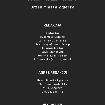
Urząd Miasta Zgierza
REDAKCJA
Redaktor
Izydorczyk Dominik
tel. +48 42 714 31 56
dizydorczyk@umz.zgierz.pl
Administrator
Paweł Stankowski
tel. +48 42 1714 31 59
informatyka@umz.zgierz.pl
ADRES REDAKCJI
Urząd Miasta Zgierza
Plac Jana Pawła II 16
95-100 Zgierz
piętro I, pok. 112