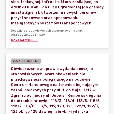
sieci trakcyjnej, infrastruktury zasilającej na
odcinku Kurak – do ulicy Ogrodniczej (do granicy
miasta Zgierz), utworzeniu nowych peronów
przystankowych oraz opracowaniu
inteligentnych systemów transportowych
Decyzja o środowiskowych uwarunkowania znak:
OR.6220.25.2025.KS.19
CZYTAJ WIĘCEJ
2026-08-03 12:50
Obwieszczenie w sprawie wydania decyzji o
środowiskowych uwarunkowaniach dla
przedsięwzięcia polegającego na budowie
Centrum Handlowego na terenie obejmującym
zespół położonych przy ul. 1-go Maja 11/17 w
Zgierzu pomiędzy ul. Dubois i Rembowskiego na
działkach o nr ewid.: 118/3, 118/4, 118/5, 118/6,
118/7, 118/8, 118/9, 119, 120, 121, 122/1, 122/3,
123 obręb 128 dawnej fabryki Fryderyka