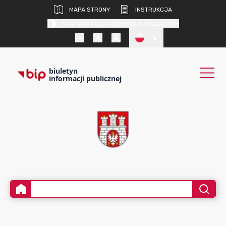
MAPA STRONY
INSTRUKCJA
KONTRAST DLA OSÓB SŁABOWIDZĄCYCH
PL
biuletyn
informacji publicznej