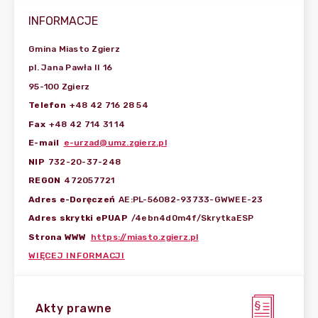
INFORMACJE
Gmina Miasto Zgierz
pl. Jana Pawła II 16
95-100 Zgierz
Telefon
+48 42 716 28 54
Fax
+48 42 714 31 14
E-mail
e-urzad@umz.zgierz.pl
NIP
732-20-37-248
REGON
472057721
Adres e-Doręczeń
AE:PL-56082-93733-GWWEE-23
Adres skrytki ePUAP
/4ebn4d0m4f/SkrytkaESP
Strona WWW
https://miasto.zgierz.pl
WIĘCEJ INFORMACJI
Akty prawne