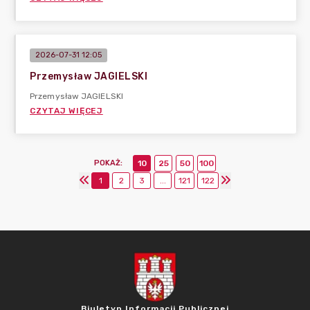
2026-07-31 12:05
Przemysław JAGIELSKI
Przemysław JAGIELSKI
CZYTAJ WIĘCEJ
POKAŻ
:
10
25
50
100
1
2
3
...
121
122
Biuletyn Informacji Publicznej