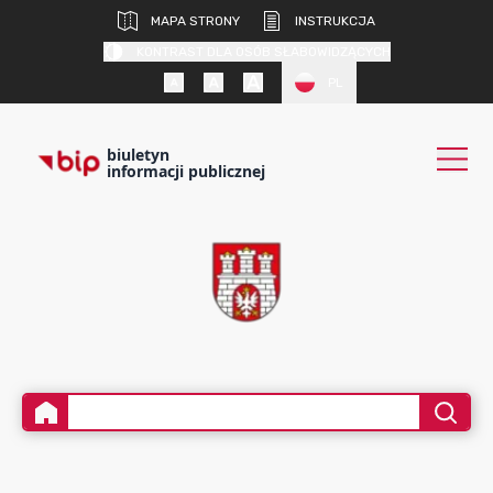
MAPA STRONY
INSTRUKCJA
KONTRAST DLA OSÓB SŁABOWIDZĄCYCH
PL
biuletyn
informacji publicznej