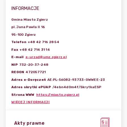
INFORMACJE
Gmina Miasto Zgierz
pl. Jana Pawła II 16
95-100 Zgierz
Telefon
+48 42 716 28 54
Fax
+48 42 714 31 14
E-mail
e-urzad@umz.zgierz.pl
NIP
732-20-37-248
REGON
472057721
Adres e-Doręczeń
AE:PL-56082-93733-GWWEE-23
Adres skrytki ePUAP
/4ebn4d0m4f/SkrytkaESP
Strona WWW
https://miasto.zgierz.pl
WIĘCEJ INFORMACJI
Akty prawne