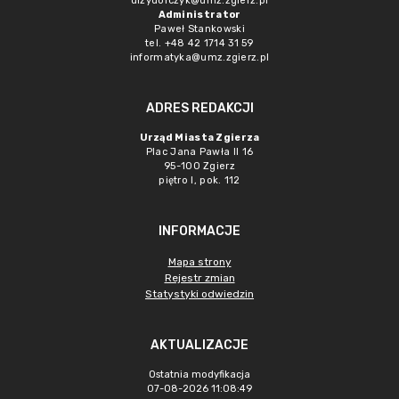
dizydorczyk@umz.zgierz.pl
Administrator
Paweł Stankowski
tel. +48 42 1714 31 59
informatyka@umz.zgierz.pl
ADRES REDAKCJI
Urząd Miasta Zgierza
Plac Jana Pawła II 16
95-100 Zgierz
piętro I, pok. 112
INFORMACJE
Mapa strony
Rejestr zmian
Statystyki odwiedzin
AKTUALIZACJE
Ostatnia modyfikacja
07-08-2026 11:08:49