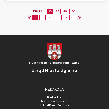
POKAŻ
:
10
25
50
100
1
2
3
...
121
122
Biuletyn Informacji Publicznej
Urząd Miasta Zgierza
REDAKCJA
Redaktor
Izydorczyk Dominik
tel. +48 42 714 31 56