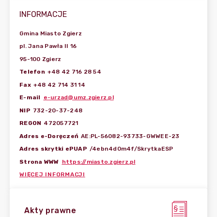
INFORMACJE
Gmina Miasto Zgierz
pl. Jana Pawła II 16
95-100 Zgierz
Telefon
+48 42 716 28 54
Fax
+48 42 714 31 14
E-mail
e-urzad@umz.zgierz.pl
NIP
732-20-37-248
REGON
472057721
Adres e-Doręczeń
AE:PL-56082-93733-GWWEE-23
Adres skrytki ePUAP
/4ebn4d0m4f/SkrytkaESP
Strona WWW
https://miasto.zgierz.pl
WIĘCEJ INFORMACJI
Akty prawne