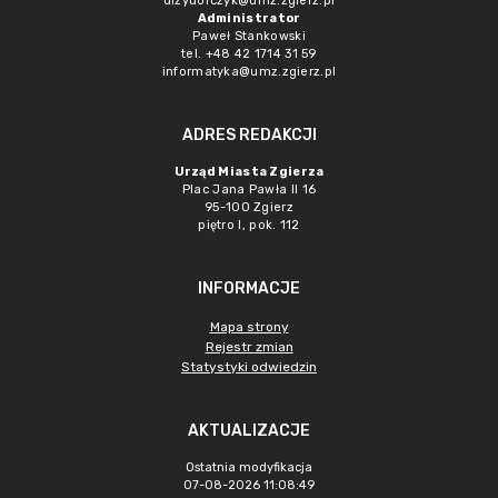
dizydorczyk@umz.zgierz.pl
Administrator
Paweł Stankowski
tel. +48 42 1714 31 59
informatyka@umz.zgierz.pl
ADRES REDAKCJI
Urząd Miasta Zgierza
Plac Jana Pawła II 16
95-100 Zgierz
piętro I, pok. 112
INFORMACJE
Mapa strony
Rejestr zmian
Statystyki odwiedzin
AKTUALIZACJE
Ostatnia modyfikacja
07-08-2026 11:08:49