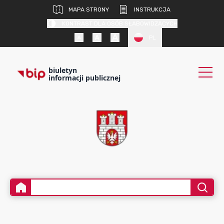
MAPA STRONY
INSTRUKCJA
KONTRAST DLA OSÓB SŁABOWIDZĄCYCH
PL
biuletyn
informacji publicznej