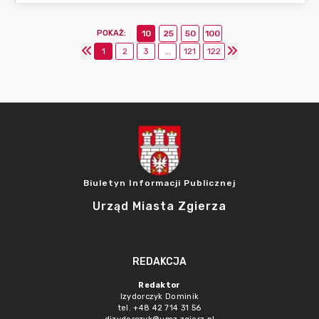
POKAŻ
:
10
25
50
100
1
2
3
...
121
122
Biuletyn Informacji Publicznej
Urząd Miasta Zgierza
REDAKCJA
Redaktor
Izydorczyk Dominik
tel. +48 42 714 31 56